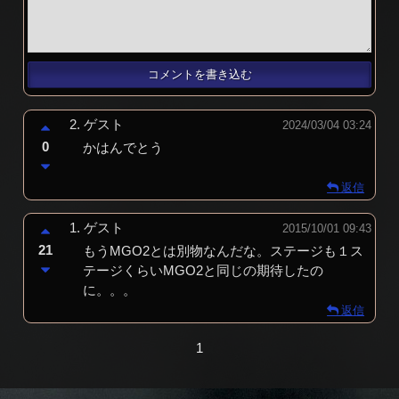
2.
ゲスト
2024/03/04 03:24
0
かはんでとう
返信
1.
ゲスト
2015/10/01 09:43
21
もうMGO2とは別物なんだな。ステージも１ス
テージくらいMGO2と同じの期待したの
に。。。
返信
1