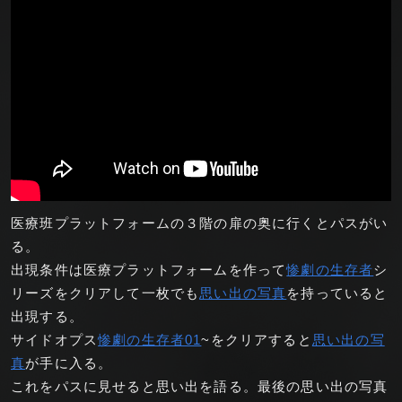
医療班プラットフォームの３階の扉の奥に行くとパスがい
る。
出現条件は医療プラットフォームを作って
惨劇の生存者
シ
リーズをクリアして一枚でも
思い出の写真
を持っていると
出現する。
サイドオプス
惨劇の生存者01
~をクリアすると
思い出の写
真
が手に入る。
これをパスに見せると思い出を語る。最後の思い出の写真