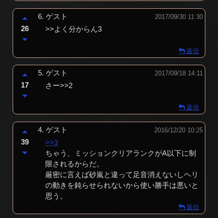
6.
ゲスト
2017/09/30 11:30
26
>>よく分からん3
返信
5.
ゲスト
2017/09/18 14:11
17
さー>>2
返信
4.
ゲスト
2016/12/20 10:25
39
>>3
ちゃう、ミッションクリアランクがA以下に制
限されるからだ。
厳密に言えば砂嵐と違って足音消えないしヘリ
の動きを鈍らせられないから使い勝手は悪いと
思う。
返信