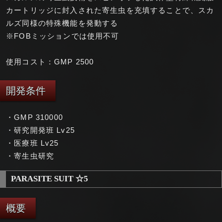
カートリッジに封入された寄生虫を充填することで、スカ
ルズ同様の特殊機能を発動する
※FOBミッションでは使用不可
使用コスト：GMP 2500
開発条件
・GMP 310000
・研究開発班 Lv25
・医療班 Lv25
・寄生虫研究
PARASITE SUIT ☆5
概要