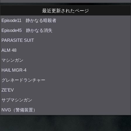
最近更新されたページ
Episode11 静かなる暗殺者
Episode45 静かなる消失
PARASITE SUIT
ALM 48
マシンガン
HAIL MGR-4
グレネードランチャー
ZE'EV
サブマシンガン
NVG（警備装置）