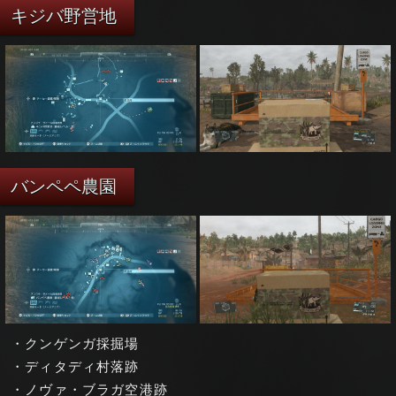
キジバ野営地
バンペペ農園
・クンゲンガ採掘場
・ディタディ村落跡
・ノヴァ・ブラガ空港跡