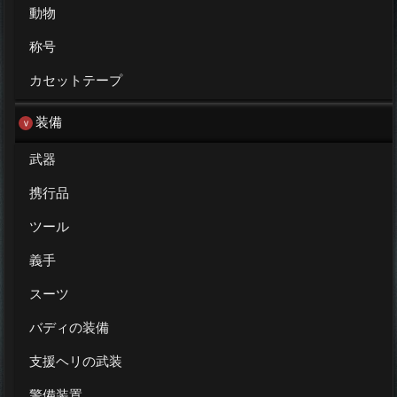
動物
称号
カセットテープ
装備
武器
携行品
ツール
義手
スーツ
バディの装備
支援ヘリの武装
警備装置