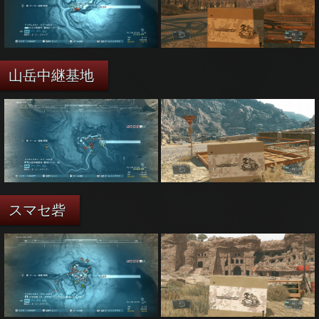
山岳中継基地
スマセ砦