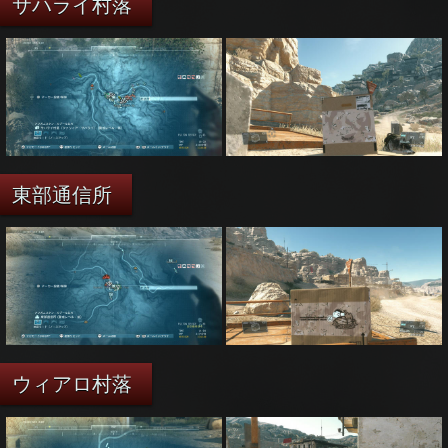
サハライ村落
東部通信所
ウィアロ村落