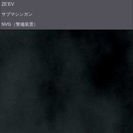
ZE'EV
サブマシンガン
NVG（警備装置）