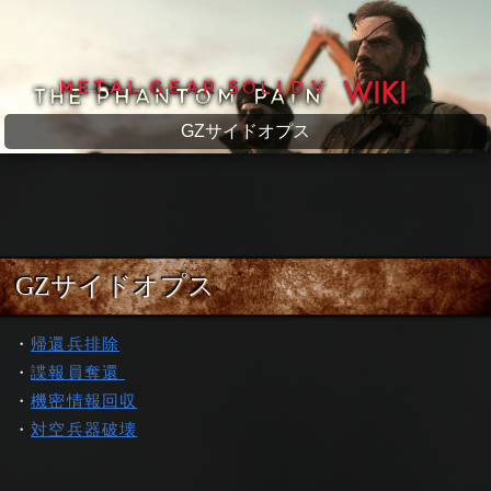
メタルギアソリッド5 wiki
GZサイドオプス
GZサイドオプス
・
帰還兵排除
・
諜報員奪還
・
機密情報回収
・
対空兵器破壊