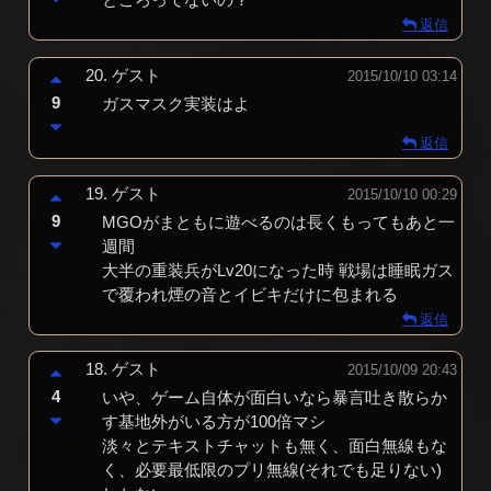
ところってないの？
返信
20.
ゲスト
2015/10/10 03:14
9
ガスマスク実装はよ
返信
19.
ゲスト
2015/10/10 00:29
9
MGOがまともに遊べるのは長くもってもあと一
週間
大半の重装兵がLv20になった時 戦場は睡眠ガス
で覆われ煙の音とイビキだけに包まれる
返信
18.
ゲスト
2015/10/09 20:43
4
いや、ゲーム自体が面白いなら暴言吐き散らか
す基地外がいる方が100倍マシ
淡々とテキストチャットも無く、面白無線もな
く、必要最低限のプリ無線(それでも足りない)