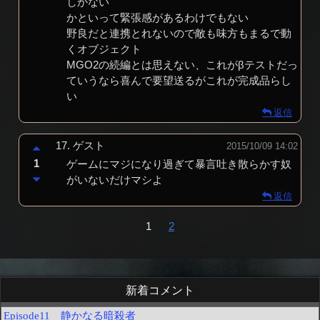
しかない
かといって緊張感があるわけでもない
野良だと連携とれないので敵も味方もまるで動
くオブジェクト
MGO2の続編とは思えない、これがβテストだっ
ていうなら喜んで要望送るがこれが完成品らし
い
返信
17.
ゲスト
2015/10/09 14:02
1
ゲームにマジになり過ぎて暴言吐き散らかす奴
がいないだけマシよ
返信
1
2
新着コメント