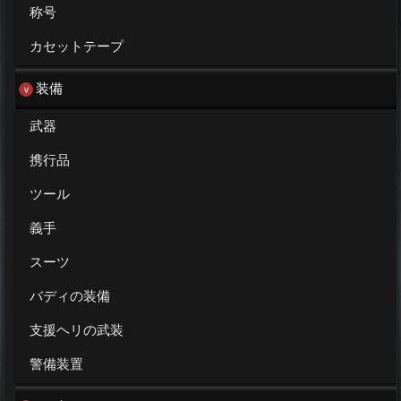
称号
カセットテープ
装備
武器
携行品
ツール
義手
スーツ
バディの装備
支援ヘリの武装
警備装置