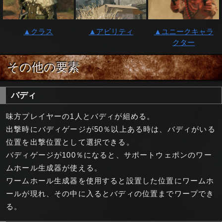
▲クラス
▲アビリティ
▲ユニークキャラ
クター
その他の要素
バディ
味方プレイヤーの1人とバディが組める。
出撃時にバディゲージが50％以上ある時は、バディがいる
位置を出撃位置として選択できる。
バディゲージが100％になると、サポートウェポンのワー
ムホール生成器が使える。
ワームホール生成器を使用すると設置した位置にワームホ
ールが現れ、その中に入るとバディの位置までワープでき
る。