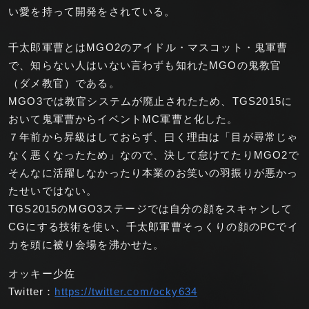
い愛を持って開発をされている。
千太郎軍曹とはMGO2のアイドル・マスコット・鬼軍曹
で、知らない人はいない言わずも知れたMGOの鬼教官
（ダメ教官）である。
MGO3では教官システムが廃止されたため、TGS2015に
おいて鬼軍曹からイベントMC軍曹と化した。
７年前から昇級はしておらず、曰く理由は「目が尋常じゃ
なく悪くなったため」なので、決して怠けてたりMGO2で
そんなに活躍しなかったり本業のお笑いの羽振りが悪かっ
たせいではない。
TGS2015のMGO3ステージでは自分の顔をスキャンして
CGにする技術を使い、千太郎軍曹そっくりの顔のPCでイ
カを頭に被り会場を沸かせた。
オッキー少佐
Twitter：
https://twitter.com/ocky634