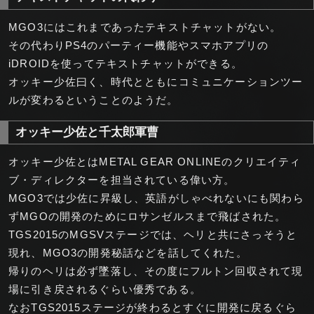
MGO3にはこれまであったテキストチャットがない。
その代わりPS4のパーティー機能やスマホアプリの
iDROIDを使ってテキストチャットができる。
オッキー少佐曰く、時代とともにコミュニケーションツー
ルが変わるということのようだ。
オッキー少佐と千太郎軍曹
オッキー少佐とはMETAL GEAR ONLINEのクリエイティ
ブ・ディレクターを担当されている偉い方。
MGO3では少佐に昇級し、英語がしゃべれないにも関わら
ずMGOの開発のためにロサンゼルスまで飛ばされた。
TGS2015のMGSVステージでは、ヘリと共にさっそうと
現れ、MGO3の開発秘話などを話してくれた。
帰りのヘリは必ず墜落し、その度にフルトン回収されて現
場に引き戻されるぐらい優秀である。
なおTGS2015ステージが終わるとすぐに開発に戻るぐら