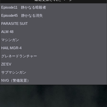
Episode11 静かなる暗殺者
Episode45 静かなる消失
PARASITE SUIT
ALM 48
マシンガン
HAIL MGR-4
グレネードランチャー
ZE'EV
サブマシンガン
NVG（警備装置）