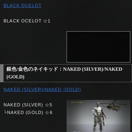
BLACK OCELOT
BLACK OCELOT ☆1
銀色/金色のネイキッド：NAKED (SILVER)/NAKED
(GOLD)
NAKED (SILVER)/NAKED (GOLD)
NAKED (SILVER) ☆5
└NAKED (GOLD) ☆6