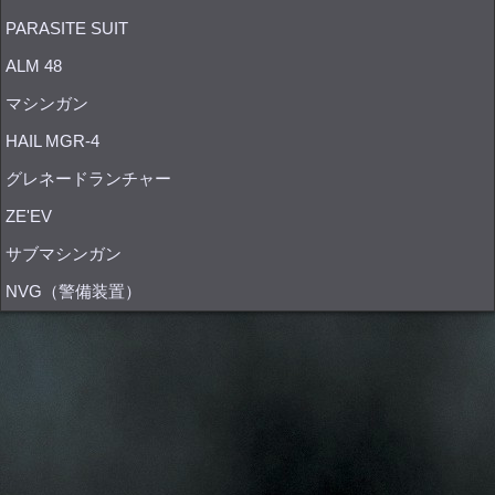
PARASITE SUIT
ALM 48
マシンガン
HAIL MGR-4
グレネードランチャー
ZE'EV
サブマシンガン
NVG（警備装置）