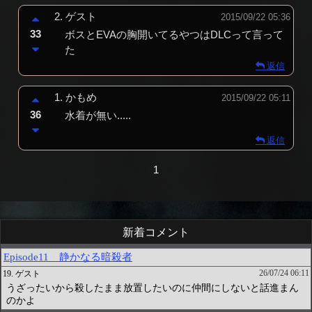
2.
ゲスト
2015/09/22 05:36
33
ボスとEVAの胸開いてるやつはDLCって言って
た
返信
1.
かもめ
2015/09/22 05:11
36
水着が無い.....
返信
1
新着コメント