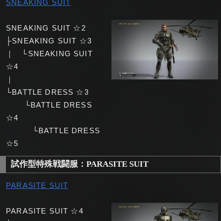
SNEAKING SUIT
SNEAKING SUIT ☆2
├SNEAKING SUIT ☆3
｜ └SNEAKING SUIT
☆4
｜
└BATTLE DRESS ☆3
└BATTLE DRESS
☆4
└BATTLE DRESS
☆5
試作型特殊戦闘服：PARASITE SUIT
PARASITE SUIT
PARASITE SUIT ☆4