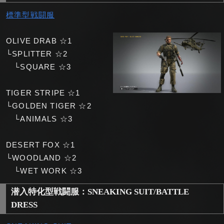
標準型戦闘服
OLIVE DRAB ☆1
└SPLITTER ☆2
└SQUARE ☆3
TIGER STRIPE ☆1
└GOLDEN TIGER ☆2
└ANIMALS ☆3
DESERT FOX ☆1
└WOODLAND ☆2
└WET WORK ☆3
潜入特化型戦闘服：SNEAKING SUIT/BATTLE
DRESS