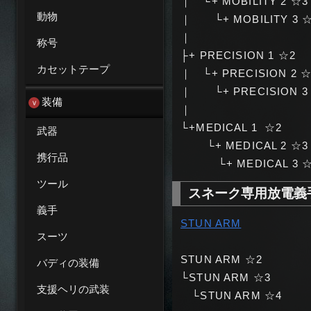
｜ └+ MOBILITY 2 ☆3
動物
｜ └+ MOBILITY 3 
｜
称号
├+ PRECISION 1 ☆2
カセットテープ
｜ └+ PRECISION 2 ☆
｜ └+ PRECISION 3
装備
｜
└+MEDICAL 1 ☆2
武器
└+ MEDICAL 2 ☆3
携行品
└+ MEDICAL 3 ☆
ツール
スネーク専用放電義手
義手
STUN ARM
スーツ
STUN ARM ☆2
バディの装備
└STUN ARM ☆3
支援ヘリの武装
└STUN ARM ☆4