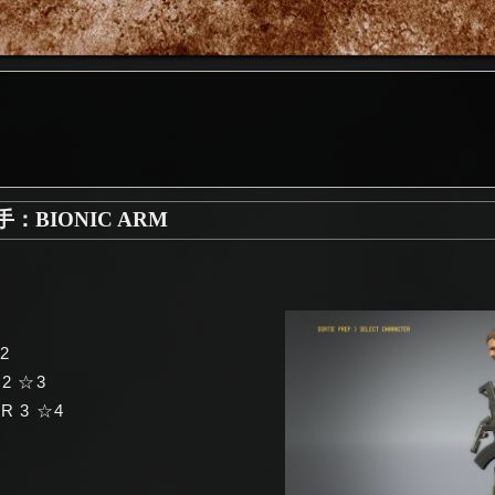
BIONIC ARM
2
 2 ☆3
R 3 ☆4