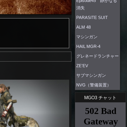
Episode45 静かなる
消失
PARASITE SUIT
ALM 48
マシンガン
HAIL MGR-4
グレネードランチャー
ZE'EV
サブマシンガン
NVG（警備装置）
MGO3 チャット