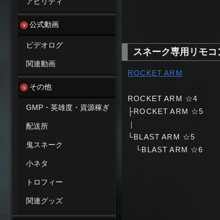
アビリティ
公式動画
ビデオログ
スネーク専用リモコン義
関連動画
ROCKET ARM
その他
ROCKET ARM ☆4
GMP・英雄度・資源稼ぎ
├ROCKET ARM ☆5
｜
配送所
└BLAST ARM ☆5
鬼スネーク
└BLAST ARM ☆6
小ネタ
トロフィー
関連グッズ