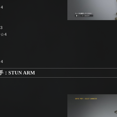
☆4
3
 ☆4
4
：STUN ARM