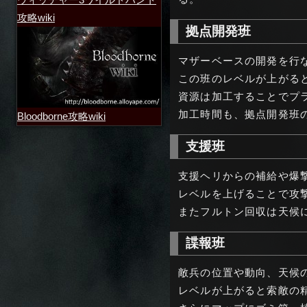
攻略wiki
拠点開発班
マザーベースの開発を行
この班のレベルが上がる
資源は加工することでプ
加工時間も、拠点開発班
Bloodborne攻略wiki
支援班
支援ヘリからの補給や爆
レベルを上げることで攻
またフルトン回収は天候
諜報班
敵兵の位置や動向、天候
レベルが上がると索敵の