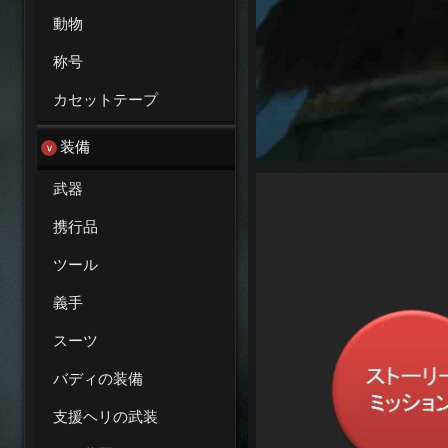
動物
称号
カセットテープ
装備
武器
携行品
ツール
義手
スーツ
バディの装備
支援ヘリの武装