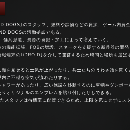
 DOGS｣のスタッフ、燃料や鉱物などの資源、ゲーム内資金GMP(Gro
ND DOGSの活動拠点である。
ン、傭兵派遣、資源の発掘・加工によって増えていく。
体の機能拡張、FOBの増設、スネークを支援する新兵器の開
報端末の｢iDROID｣を介して運営するため時間と場所を選ば
に顔を見せると士気が上がったり、兵士たちのうわさ話を聞く
設内に不穏な空気が流れたりする。
シャワーがあったり、広い施設を移動するのに車輌やダンボー
たりオリジナルのエンブレムを貼り付けたりもできる。
えたスタッフは待機室に配置できるため、上限を気にせずにス