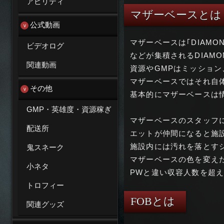
アビリティ
マザーベースとは
公式動画
マザーベースは｢DIAMOND
ビデオログ
などが集積されるDIAMO
関連動画
資源やGMPはミッショ
マザーベースではそれ自
その他
基本的にマザーベースは情
GMP・英雄度・資源稼ぎ
マザーベースのスタッフ
配送所
エットが仲間になると施
施設内には汚れを落とす
鬼スネーク
マザーベースの色を変え
小ネタ
PWと違い収容人数を超
トロフィー
FOBとは
関連グッズ