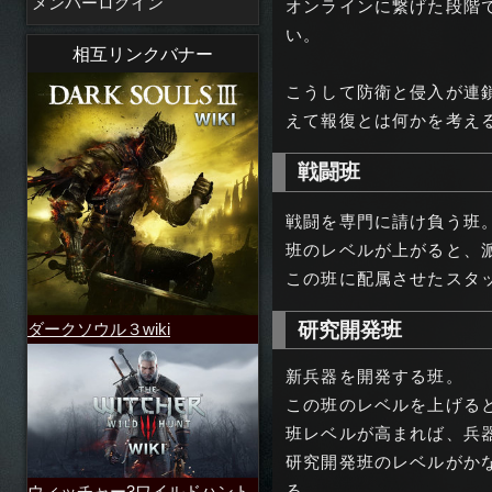
メンバーログイン
オンラインに繋げた段階
い。
相互リンクバナー
こうして防衛と侵入が連
えて報復とは何かを考え
戦闘班
戦闘を専門に請け負う班
班のレベルが上がると、
この班に配属させたスタ
研究開発班
ダークソウル３wiki
新兵器を開発する班。
この班のレベルを上げる
班レベルが高まれば、兵
研究開発班のレベルがか
る。
ウィッチャー3ワイルドハント