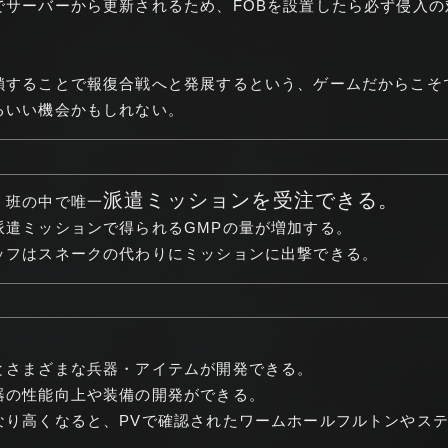
でサーバーから更新されるため、FOBを設置したら必ず侵入
鎖することで報復合戦へと発展するという、ゲームだからこそ
るいい機会かもしれない。
派遣ミッションを受注できる。
。班の中で唯一
派遣ミッションで得られるGMPの量が増加する。
ッフはスネークの代わりにミッションに出撃できる。
とさまざまな兵器・アイテムが開発できる。
器の性能向上や装備の開発ができる。
なり高くなると、PVで確認されたワームホールフルトンやス