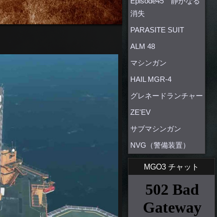
Episode45 静かなる
消失
PARASITE SUIT
ALM 48
マシンガン
HAIL MGR-4
グレネードランチャー
ZE'EV
サブマシンガン
NVG（警備装置）
MGO3 チャット