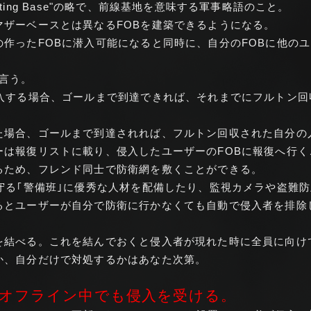
perating Base"の略で、前線基地を意味する軍事略語のこと。
マザーベースとは異なるFOBを建築できるようになる。
作ったFOBに潜入可能になると同時に、自分のFOBに他の
と言う。
潜入する場合、ゴールまで到達できれば、それまでにフルトン
た場合、ゴールまで到達されれば、フルトン回収された自分の
ーは報復リストに載り、侵入したユーザーのFOBに報復へ行
るため、フレンド同士で防衛網を敷くことができる。
守る｢警備班｣に優秀な人材を配備したり、監視カメラや盗難
るとユーザーが自分で防衛に行かなくても自動で侵入者を排除
を結べる。これを結んでおくと侵入者が現れた時に全員に向け
か、自分だけで対処するかはあなた次第。
はオフライン中でも侵入を受ける。