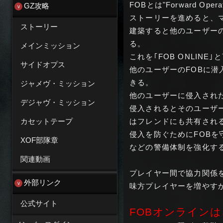
FOBとは"Forward O
GZ攻略
ストーリーを進めると、
ストーリー
建築すると他のユーザーの
る。
メインミッション
これを｢FOB ONLINE｣
サイドオプス
他のユーザーのFOBに
きる。
ジャメヴ・ミッション
他のユーザーに侵入され
デジャヴ・ミッション
侵入されるとそのユーザ
カセットテープ
はフレンドにも共有され
侵入を防ぐためにFOBを
XOF部隊章
などの警備体制を強化す
関連動画
プレイヤー間で協力関係
外部リンク
味方プレイヤーを増やす
公式サイト
FOBオンライン