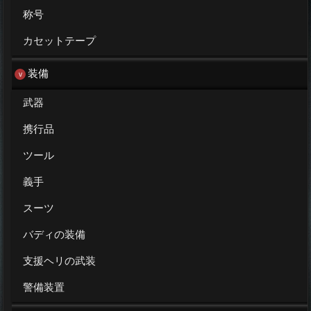
称号
カセットテープ
装備
武器
携行品
ツール
義手
スーツ
バディの装備
支援ヘリの武装
警備装置