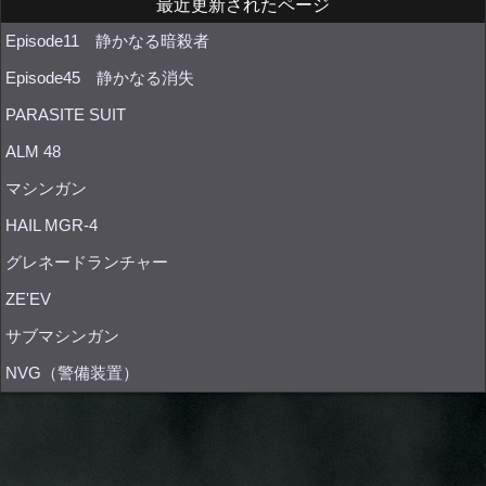
最近更新されたページ
Episode11 静かなる暗殺者
Episode45 静かなる消失
PARASITE SUIT
ALM 48
マシンガン
HAIL MGR-4
グレネードランチャー
ZE'EV
サブマシンガン
NVG（警備装置）