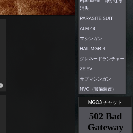
Episode45 静かなる
消失
PARASITE SUIT
ALM 48
マシンガン
HAIL MGR-4
グレネードランチャー
ZE'EV
サブマシンガン
NVG（警備装置）
MGO3 チャット