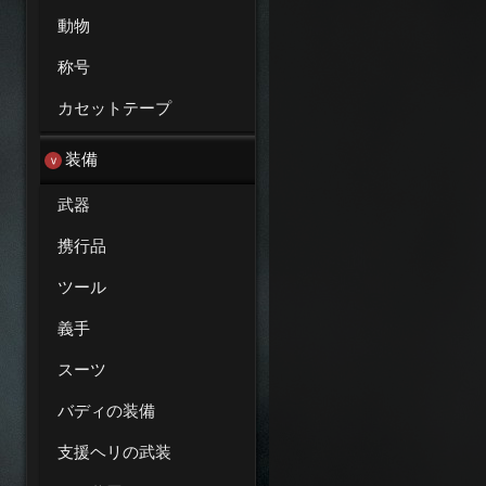
動物
称号
カセットテープ
装備
武器
携行品
ツール
義手
スーツ
バディの装備
支援ヘリの武装