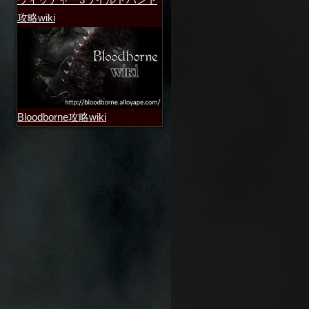
攻略wiki
Bloodborne攻略wiki