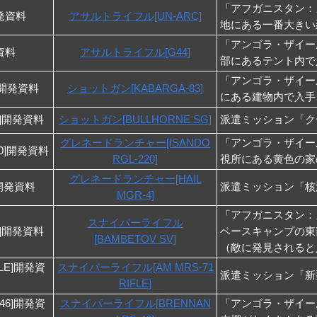
「アフガニスタン：
開発資料
アサルトライフル[UN-ARC]
地にある一番大きい
「アンゴラ・ザイー
発資料
アサルトライフル[G44]
部にあるテント内で
「アンゴラ・ザイー
3]開発資料
ショットガン[KABARGA-83]
にある建物内で入手
G]開発資料
ショットガン[BULLHORNE SG]
派遣ミッション「ク
グレネードランチャー[ISANDO
「アンゴラ・ザイー
220]開発資料
RGL-220]
視所にある黄色の家
グレネードランチャー[HAIL
4]開発資料
派遣ミッション「核
MGR-4]
「アフガニスタン：
スナイパーライフル
V]開発資料
ベースキャンプの東
[BAMBETOV SV]
（敵に発見されると
IFLE]開発資
スナイパーライフル[AM MRS-71
派遣ミッション「新
RIFLE]
-46]開発資
スナイパーライフル[BRENNAN
「アンゴラ・ザイー