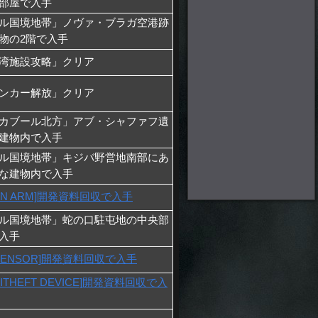
部屋で入手
ル国境地帯」ノヴァ・ブラガ空港跡
物の2階で入手
湾施設攻略」クリア
ンカー解放」クリア
カブール北方」アブ・シャファフ遺
建物内で入手
ル国境地帯」キジバ野営地南部にあ
な建物内で入手
UN ARM]開発資料回収で入手
ル国境地帯」蛇の口駐屯地の中央部
入手
-SENSOR]開発資料回収で入手
ITHEFT DEVICE]開発資料回収で入