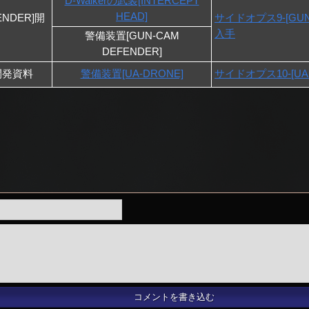
D-Walkerの武装[INTERCEPT
HEAD]
ENDER]開
サイドオプス9-[GUN
入手
警備装置[GUN-CAM
DEFENDER]
]開発資料
警備装置[UA-DRONE]
サイドオプス10-[U