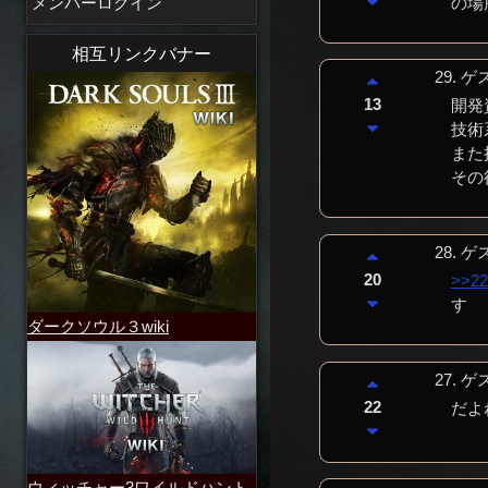
の場
メンバーログイン
相互リンクバナー
29.
ゲ
13
開発
技術
また
その
28.
ゲ
20
>>22
す
ダークソウル３wiki
27.
ゲ
22
だよ
ウィッチャー3ワイルドハント