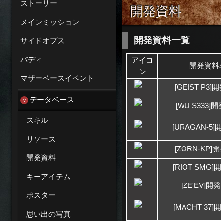
ストーリー
開発資料
メインミッション
開発資料一覧
サイドオプス
バディ
アイコ
開発資料
ン
マザーベースイベント
[GEIST P3
データベース
[WU S333]
スキル
[URAGAN-5
リソース
[ZORN-KP]
開発資料
[RIOT SMG
キーアイテム
[ZE'EV]開
ポスター
[MACHT 37
思い出の写真