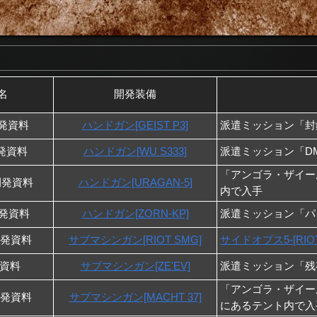
名
開発装備
]開発資料
ハンドガン[GEIST P3]
派遣ミッション「封
開発資料
ハンドガン[WU S333]
派遣ミッション「D
「アンゴラ・ザイー
]開発資料
ハンドガン[URAGAN-5]
内で入手
開発資料
ハンドガン[ZORN-KP]
派遣ミッション「パ
]開発資料
サブマシンガン[RIOT SMG]
サイドオプス5-[RI
発資料
サブマシンガン[ZE'EV]
派遣ミッション「残
「アンゴラ・ザイー
]開発資料
サブマシンガン[MACHT 37]
にあるテント内で入