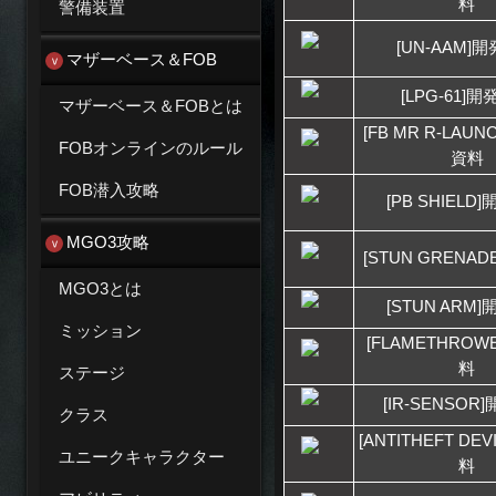
料
警備装置
[UN-AAM]
マザーベース＆FOB
[LPG-61]
マザーベース＆FOBとは
[FB MR R-LAU
FOBオンラインのルール
資料
FOB潜入攻略
[PB SHIELD
MGO3攻略
[STUN GRENA
MGO3とは
[STUN ARM
ミッション
[FLAMETHRO
料
ステージ
[IR-SENSOR
クラス
[ANTITHEFT DE
ユニークキャラクター
料