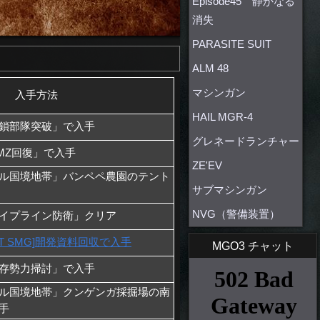
Episode45 静かなる
消失
PARASITE SUIT
ALM 48
マシンガン
入手方法
HAIL MGR-4
鎖部隊突破」で入手
グレネードランチャー
MZ回復」で入手
ZE'EV
ル国境地帯」バンペペ農園のテント
サブマシンガン
NVG（警備装置）
イプライン防衛」クリア
OT SMG]開発資料回収で入手
MGO3 チャット
存勢力掃討」で入手
ル国境地帯」クンゲンガ採掘場の南
手