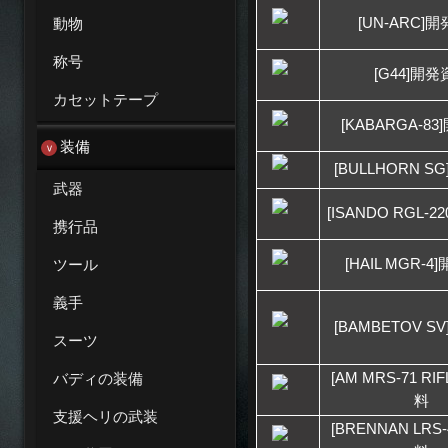
[UN-ARC]
動物
称号
[G44]開
カセットテープ
[KABARGA-8
装備
[BULLHORN S
武器
[ISANDO RGL-
携行品
[HAIL MGR-
ツール
義手
[BAMBETOV S
スーツ
[AM MRS-71 R
バディの装備
料
支援ヘリの武装
[BRENNAN LRS