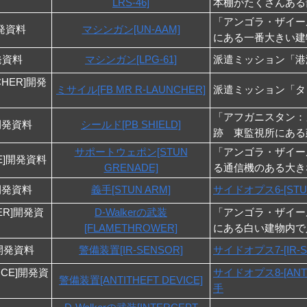
LRS-46]
本棚がたくさんある
「アンゴラ・ザイー
開発資料
マシンガン[UN-AAM]
にある一番大きい建
開発資料
マシンガン[LPG-61]
派遣ミッション「港
NCHER]開発
ミサイル[FB MR R-LAUNCHER]
派遣ミッション「タ
「アフガニスタン：
]開発資料
シールド[PB SHIELD]
跡 東監視所にある
サポートウェポン[STUN
「アンゴラ・ザイー
DE]開発資料
GRENADE]
る通信機のある大き
]開発資料
義手[STUN ARM]
サイドオプス6-[ST
WER]開発資
D-Walkerの武装
「アンゴラ・ザイー
[FLAMETHROWER]
にある白い建物内で
]開発資料
警備装置[IR-SENSOR]
サイドオプス7-[IR
VICE]開発資
サイドオプス8-[ANT
警備装置[ANTITHEFT DEVICE]
手