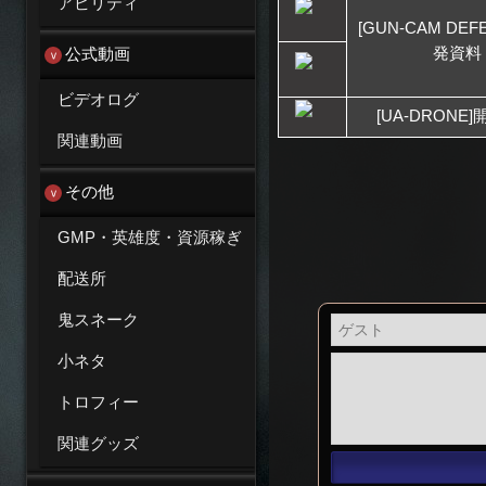
アビリティ
[GUN-CAM DEF
発資料
公式動画
ビデオログ
[UA-DRONE
関連動画
その他
GMP・英雄度・資源稼ぎ
配送所
鬼スネーク
小ネタ
トロフィー
関連グッズ