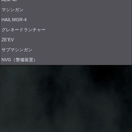
マシンガン
HAIL MGR-4
グレネードランチャー
ZE'EV
サブマシンガン
NVG（警備装置）